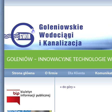
GOLENIÓW – INNOWACYJNE TECHNOLOGIE 
Strona główna
O firmie
Dla Klienta
Komunikat
«
do góry
»